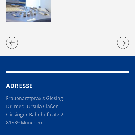
ADRESSE
Frauenarztpraxis Giesing
Dr. med. Ursula Claßen
Giesinger Bahnhofplatz 2
81539 München